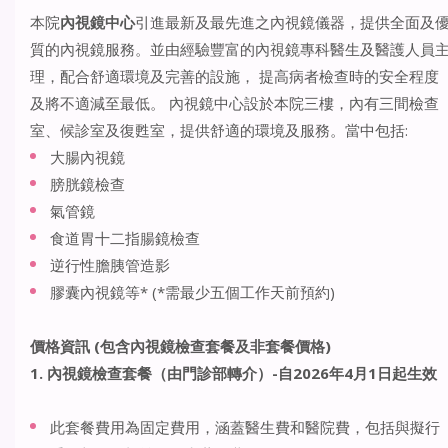
本院
內視鏡中心
引進最新及最先進之內視鏡儀器，提供全面及
質的內視鏡服務。並由經驗豐富的內視鏡專科醫生及醫護人員
理，配合舒適環境及完善的設施， 提高病者檢查時的安全程度
及將不適減至最低。 內視鏡中心設於本院三樓，內有三間檢查
室、候診室及復甦室，提供舒適的環境及服務。當中包括:
大腸內視鏡
膀胱鏡檢查
氣管鏡
食道胃十二指腸鏡檢查
逆行性膽胰管造影
膠囊內視鏡等* (*需最少五個工作天前預約)
價格資訊
(包含
內視鏡檢查套餐及非套餐
價格
)
1. 內視鏡檢查套餐（由門診部轉介）
-自2026年4月1日起生效
此套餐費用為固定費用，涵蓋醫生費和醫院費，包括與擬行