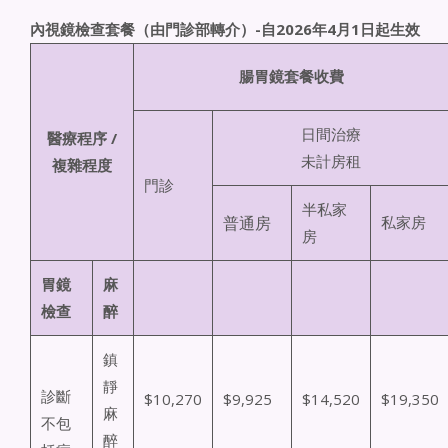
內視鏡檢查套餐（由門診部轉
介
）
-自2026年4月1日起生效
腸胃鏡套餐收費
日間治療
醫療程序 /
未計房租
複雜程度
門診
半私家
普通房
私家房
房
胃鏡
麻
檢查
醉
鎮
靜
診斷
$10,270
$9,925
$14,520
$19,350
麻
不包
醉