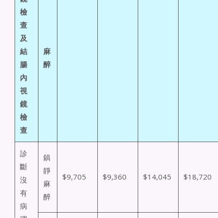
檢
查
及
結
麻
腸
醉
內
視
鏡
檢
查
診
鎮
斷
靜
$9,705
$9,360
$14,045
$18,720
沒
麻
有
醉
病