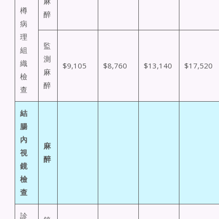
麻
樽
醉
病
理
監
組
測
織
$9,105
$8,760
$13,140
$17,520
麻
檢
醉
查
結
腸
內
麻
視
醉
鏡
檢
查
診