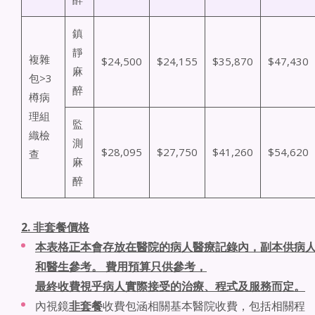
鎮
靜
複雜
$24,500
$24,155
$35,870
$47,430
麻
包>3
醉
樽病
理組
監
織檢
測
$28,095
$27,750
$41,260
$54,620
查
麻
醉
2.
非套餐
價格
本表格正本會存放在醫院的病人醫療記錄內，副本供病
和醫生參考。 費用預算只供參考，
最終收費視乎病人實際接受的治療、程式及服務而定。
內視鏡
非套餐
收費包涵相關基本醫院收費，包括相關程