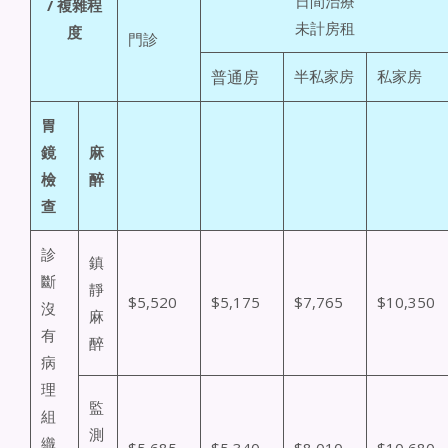
日間治療
/ 複雜程
未計房租
度
門診
普通房
半私家房
私家房
胃
鏡
麻
檢
醉
查
診
鎮
斷
靜
$5,520
$5,175
$7,765
$10,350
沒
麻
有
醉
病
理
監
組
測
織