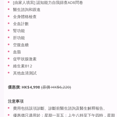
[由家人填寫] 認知能力自我篩查AD8問卷
醫生諮詢和跟進
全身體格檢查
全血計數
腎功能
肝功能
空腹血糖
血脂
促甲狀腺激素
維生素B12
其他血清測試
優惠價: HK$4,998
(原價 HK$6,220)
注意事項
費用包括該項診斷、診斷前醫生諮詢及醫生解釋報告。
優惠價只適用於：星期一至五：上午八時至下午四時，星期